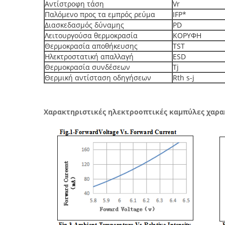
Αντίστροφη τάση
Vr
Παλόμενο προς τα εμπρός ρεύμα
IFP*
Διασκεδασμός δύναμης
PD
Λειτουργούσα θερμοκρασία
ΚΟΡΥΦΗ
Θερμοκρασία αποθήκευσης
TST
Ηλεκτροστατική απαλλαγή
ESD
Θερμοκρασία συνδέσεων
Tj
Θερμική αντίσταση οδηγήσεων
Rth s-j
Χαρακτηριστικές ηλεκτροοπτικές καμπύλες χαρα