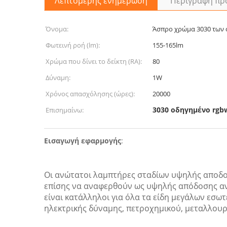
Λεπτομερής ενημέρωση
Περιγραφή πρ
Όνομα:
Άσπρο χρώμα 3030 των
Φωτεινή ροή (lm):
155-165lm
Χρώμα που δίνει το δείκτη (RA):
80
Δύναμη:
1W
Χρόνος απασχόλησης (ώρες):
20000
3030 οδηγημένο rgb
Επισημαίνω:
Εισαγωγή εφαρμογής
:
Οι ανώτατοι λαμπτήρες σταδίων υψηλής αποδο
επίσης να αναφερθούν ως υψηλής απόδοσης αν
είναι κατάλληλοι για όλα τα είδη μεγάλων εσ
ηλεκτρικής δύναμης, πετροχημικού, μεταλλουρ