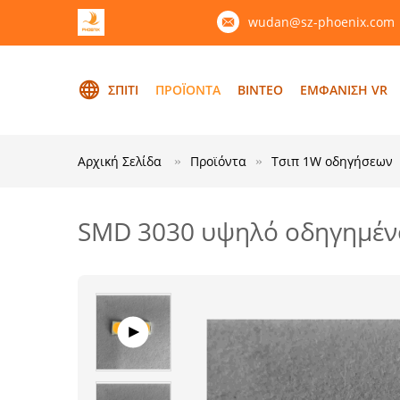
wudan@sz-phoenix.com
ΣΠΊΤΙ
ΠΡΟΪΌΝΤΑ
ΒΊΝΤΕΟ
ΕΜΦΆΝΙΣΗ VR
Αρχική Σελίδα
Προϊόντα
Τσιπ 1W οδηγήσεων
SMD 3030 υψηλό οδηγημέν