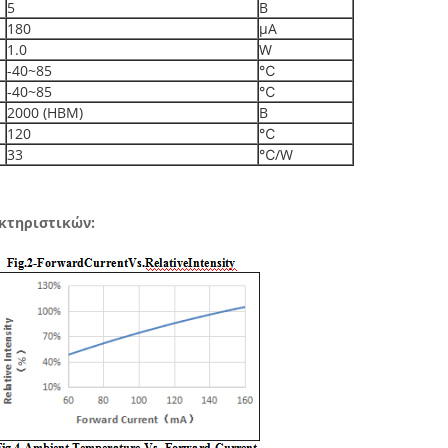
5
Β
180
μΑ
1.0
W
-40~85
℃
-40~85
℃
2000 (HBM)
Β
120
℃
33
℃/W
κτηριστικών: