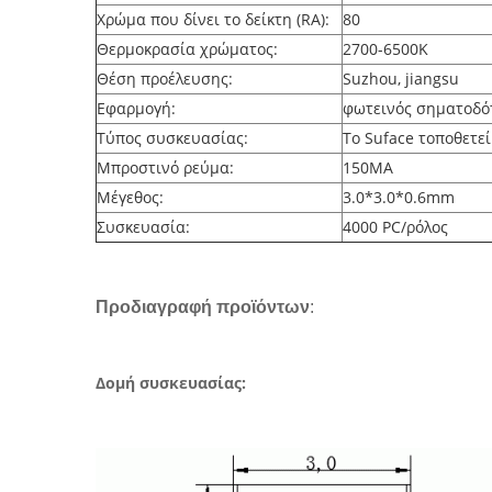
Χρώμα που δίνει το δείκτη (RA):
80
Θερμοκρασία χρώματος:
2700-6500K
Θέση προέλευσης:
Suzhou, jiangsu
Εφαρμογή:
φωτεινός σηματοδό
Τύπος συσκευασίας:
Το Suface τοποθετε
Μπροστινό ρεύμα:
150MA
Μέγεθος:
3.0*3.0*0.6mm
Συσκευασία:
4000 PC/ρόλος
Προδιαγραφή προϊόντων
:
Δομή συσκευασίας: