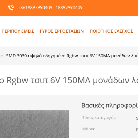
+8618897990409--18897990409
ΠΕΡΊΠΟΥ ΕΜΕΊΣ
ΓΎΡΟΣ ΕΡΓΟΣΤΑΣΊΩΝ
ΠΟΙΟΤΙΚΌΣ ΈΛΕΓΧΟΣ
SMD 3030 υψηλό οδηγημένο Rgbw τσιπ 6V 150MA μονάδων λο
ο Rgbw τσιπ 6V 150MA μονάδων λ
Βασικές πληροφορί
Τόπος καταγωγής:
Μάρκα: