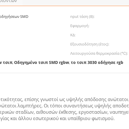
οϊόντων
 οδηγήσεων SMD
nput τάση (Β):
Εφαρμογή:
ΚΔ:
Εξουσιοδότηση (έτος):
Λειτουργούσα θερμοκρασία (℃):
w τσιπ
Οδηγημένο τσιπ SMD rgbw
το τσιπ 3030 οδήγησε rgb
,
,
τικότητας, επίσης γνωστοί ως υψηλής απόδοσης ανώτατοι
ώτατοι λαμπτήρες. Οι τόποι συναντήσεως υψηλής αποδοτ
ωτερικών σταδίων, αιθουσών έκθεσης, εργοστασίων, ναυπη
γίας και άλλου εσωτερικού και υπαίθριου φωτισμού.