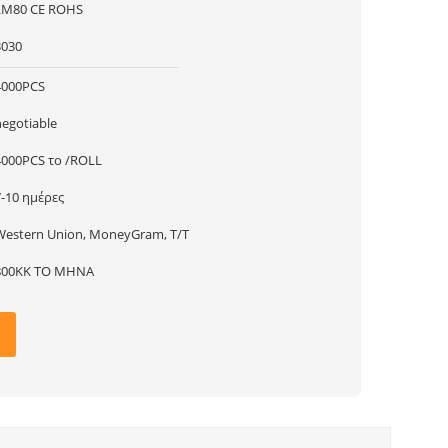
LM80 CE ROHS
3030
4000PCS
negotiable
4000PCS το /ROLL
7-10 ημέρες
Western Union, MoneyGram, T/T
800KK ΤΟ ΜΗΝΑ