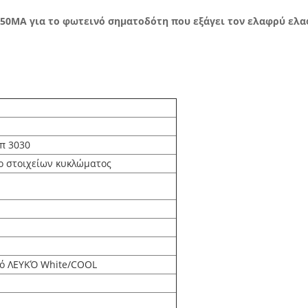
150MA για το φωτεινό σηματοδότη που εξάγει τον ελαφρύ ε
π 3030
ο στοιχείων κυκλώματος
ό ΛΕΥΚΌ White/COOL