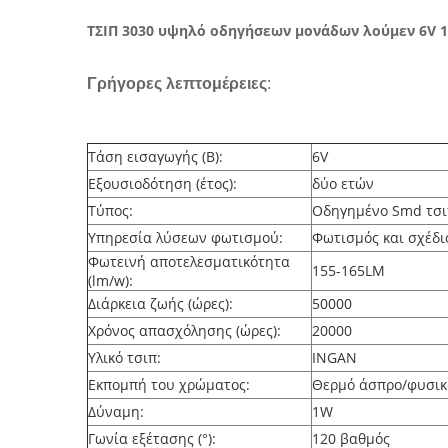
ΤΣΙΠ 3030 υψηλό οδηγήσεων μονάδων λούμεν 6V 
Γρήγορες λεπτομέρειες
:
Τάση εισαγωγής (Β):
6V
Εξουσιοδότηση (έτος):
δύο ετών
Τύπος:
Οδηγημένο Smd τσι
Υπηρεσία λύσεων φωτισμού:
Φωτισμός και σχέδι
Φωτεινή αποτελεσματικότητα
155-165LM
(lm/w):
Διάρκεια ζωής (ώρες):
50000
Χρόνος απασχόλησης (ώρες):
20000
Υλικό τσιπ:
INGAN
Εκπομπή του χρώματος:
Θερμό άσπρο/φυσικ
Δύναμη:
1W
Γωνία εξέτασης (°):
120 βαθμός