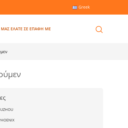
Greek
ΜΑΣ ΕΛΆΤΕ ΣΕ ΕΠΑΦΉ ΜΕ
ύμεν
ούμεν
ες
SUZHOU
PHOENIX