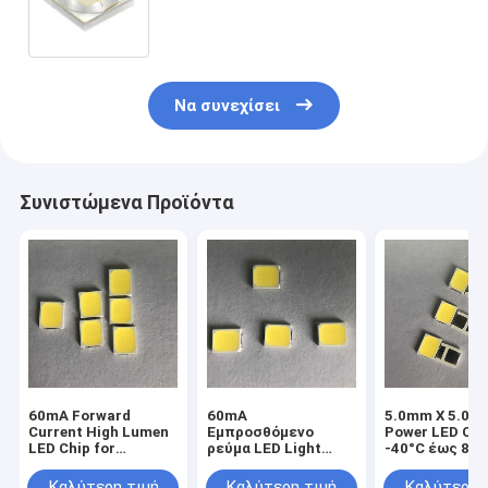
460nm
Να συνεχίσει
Συνιστώμενα Προϊόντα
60mA Forward
60mA
5.0mm X 5.0m
Current High Lumen
Εμπροσθόμενο
Power LED Chi
LED Chip for
ρεύμα LED Light
-40°C έως 85°
Weather-resistant
Chip σε Cct 2700K
βιομηχανικές 
Outdoor Light
3000K 6000K για
εμπορικές αν
Καλύτερη τιμή
Καλύτερη τιμή
Καλύτερη 