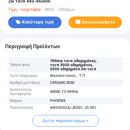
2w τσιπ 440-460nm
Τιμή：negotiable
MOQ：5000pcs
Καλύτερη τιμή
Επικοινωνήστε
Περιγραφή Προϊόντων
,
700ma τσιπ οδηγημένος
Υψηλό φως
,
τσιπ 3030 οδηγημένος
3030 οδηγημένο 2w τσιπ
Όροι πληρωμής
Western Union, , T/T
Αριθμό μοντέλου
CERAMIC3030
Δυνατότητα
4000K ΤΟ ΜΗΝΑ
προσφοράς
Μάρκα
PHOENIX
Πιστοποίηση
ANSI/ESDA/JEDEC JS-001
Δείτε περισσότερων