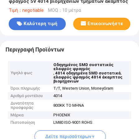
φραγμός 5V 4014 βιομηχανιών τμημάτων άκαμπτος
Τιμή：negotiable
MOQ：10 μέτρα
Καλύτερη τιμή
Επικοινωνήστε
Περιγραφή Προϊόντων
Οδηγημένος SMD συστατικός
ελαφρύς φραγμός
Υψηλό φως
,
,
4014 οδηγημένα SMD συστατικά
ελαφρύς φραγμός 4014 άκαμπτος
βιομηχανιών
Όροι πληρωμής
T/T, Western Union, MoneyGram
Αριθμό μοντέλου
4014
Δυνατότητα
800KK ΤΟ ΜΗΝΑ
προσφοράς
Μάρκα
PHOENIX
Πιστοποίηση
LM80 ISO-9001 ROHS
Δείτε περισσότερων