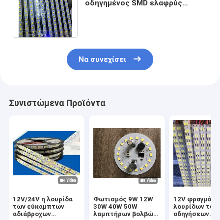
οδηγημένος SMD ελαφρύς
φραγμός 5V 4014 βιομηχανιών
τμημάτων άκαμπτος
Να συνεχίσει
Συνιστώμενα Προϊόντα
12V/24V η λουρίδα
Φωτισμός 9W 12W
12V φραγμός
των εύκαμπτων
30W 40W 50W
λουρίδων των
αδιάβροχων
λαμπτήρων βολβών
οδηγήσεων