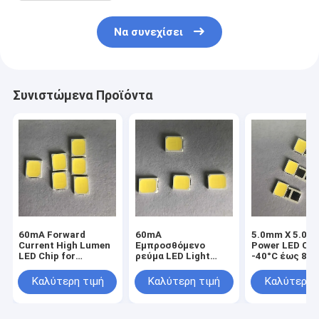
Να συνεχίσει
Συνιστώμενα Προϊόντα
60mA Forward
60mA
5.0mm X 5.0m
Current High Lumen
Εμπροσθόμενο
Power LED Chi
LED Chip for
ρεύμα LED Light
-40°C έως 85°
Weather-resistant
Chip σε Cct 2700K
βιομηχανικές 
Outdoor Light
3000K 6000K για
εμπορικές αν
Καλύτερη τιμή
Καλύτερη τιμή
Καλύτερη 
εφαρμογές SMD
φωτισμού