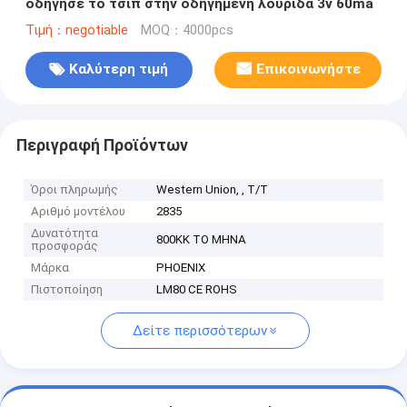
οδήγησε το τσιπ στην οδηγημένη λουρίδα 3v 60ma
Τιμή：negotiable
MOQ：4000pcs
Καλύτερη τιμή
Επικοινωνήστε
Περιγραφή Προϊόντων
Όροι πληρωμής
Western Union, , T/T
Αριθμό μοντέλου
2835
Δυνατότητα
800KK ΤΟ ΜΗΝΑ
προσφοράς
Μάρκα
PHOENIX
Πιστοποίηση
LM80 CE ROHS
Δείτε περισσότερων