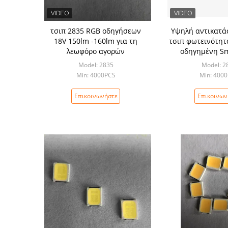
τσιπ 2835 RGB οδηγήσεων
Υψηλή αντικατά
18V 150lm -160lm για τη
τσιπ φωτεινότητ
λεωφόρο αγορών
οδηγημένη Sm
λαμπτήρα 
Model: 2835
Model: 2
Min: 4000PCS
Min: 400
Επικοινωνήστε
Επικοινων