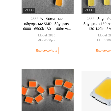
2835 6v 150ma των
2835 οδηγημέν
οδηγήσεων SMD οδήγησαν
οδηγημένο 150ma
6000 - 6500k 130 - 140lm για
130-140lm SM
τον ανώτατο λαμπτήρα
λαμπτήρα 
Model: 2835
Model: 2
Min: 4000pcs
Min: 400
Επικοινωνήστε
Επικοινων