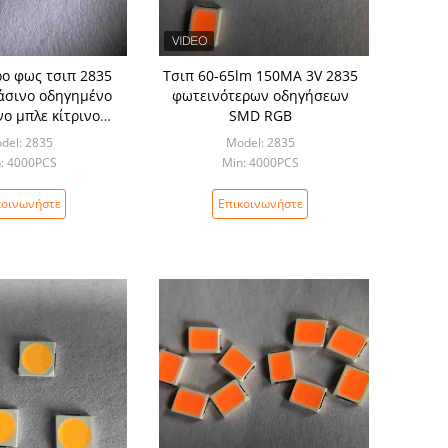
ο φως τσιπ 2835
Τσιπ 60-65lm 150MA 3V 2835
άσινο οδηγημένο
φωτεινότερων οδηγήσεων
νο μπλε κίτρινο
SMD RGB
τίων αγγελιών το
del: 2835
Model: 2835
ελαφρύ
: 4000PCS
Min: 4000PCS
κοινωνήστε
Επικοινωνήστε