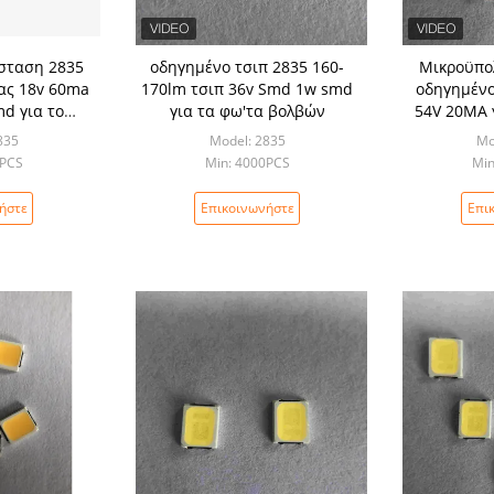
σταση 2835
οδηγημένο τσιπ 2835 160-
Μικροϋπο
ας 18v 60ma
170lm τσιπ 36v Smd 1w smd
οδηγημένο
d για το
για τα φω'τα βολβών
54V 20MA 
βολβών
835
Model: 2835
Mo
0PCS
Min: 4000PCS
Min
ήστε
Επικοινωνήστε
Επι