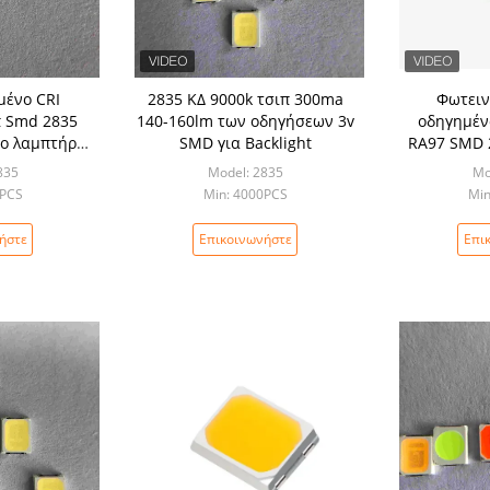
μένο CRI
2835 ΚΔ 9000k τσιπ 300ma
Φωτειν
π Smd 2835
140-160lm των οδηγήσεων 3v
οδηγημένο
το λαμπτήρα
SMD για Backlight
RA97 SMD 
ων
για το λα
835
Model: 2835
Mo
παιδιώ
0PCS
Min: 4000PCS
Min
ήστε
Επικοινωνήστε
Επι