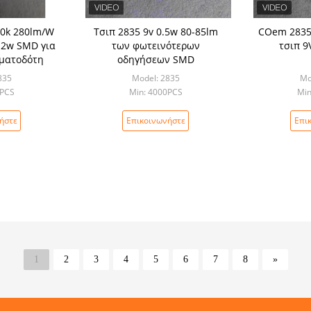
00k 280lm/W
Τσιπ 2835 9v 0.5w 80-85lm
COem 2835
 2w SMD για
των φωτεινότερων
τσιπ 9
ηματοδότη
οδηγήσεων SMD
835
Model: 2835
Mo
0PCS
Min: 4000PCS
Min
ήστε
Επικοινωνήστε
Επι
1
2
3
4
5
6
7
8
»