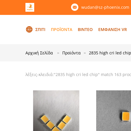
wudan@sz-phoenix.com
ΣΠΊΤΙ
ΠΡΟΪΌΝΤΑ
ΒΊΝΤΕΟ
ΕΜΦΆΝΙΣΗ VR
Αρχική Σελίδα
Προϊόντα
2835 high cri led chi
λέξεις-κλειδιά:"
2835 high cri led chip
" match 163 pro