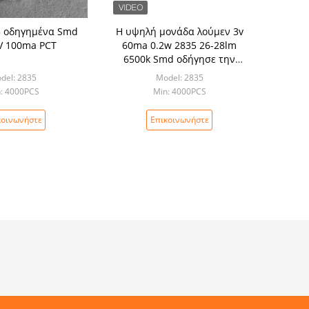
 οδηγημένα Smd
Η υψηλή μονάδα λούμεν 3v
V 100ma PCT
60ma 0.2w 2835 26-28lm
6500k Smd οδήγησε την
εγχώρια διακόσμηση
del: 2835
Model: 2835
λουρίδων τσιπ
: 4000PCS
Min: 4000PCS
κοινωνήστε
Επικοινωνήστε