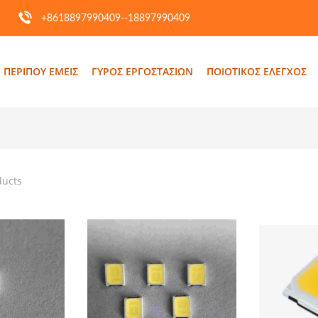
+8618897990409--18897990409
ΠΕΡΊΠΟΥ ΕΜΕΊΣ
ΓΎΡΟΣ ΕΡΓΟΣΤΑΣΊΩΝ
ΠΟΙΟΤΙΚΌΣ ΈΛΕΓΧΟΣ
p
ducts