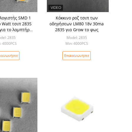
λογιστής SMD 1
Κόκκινο ροζ τσιπ των
 Watt τσιπ 2835
οδηγήσεων LM80 18v 30ma
για το λαμπτήρα
2835 για Grow το φως
βολβών
del: 2835
Model: 2835
: 4000PCS
Min: 4000PCS
κοινωνήστε
Επικοινωνήστε