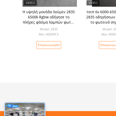
Η υψηλή μονάδα λούμεν 2835
τσιπ 6v 6000-65
6500k Rgbw οδήγησε το
2835 οδηγήσεων
πλήρες φάσμα λαμπών φωτός
το φωτεινό σ
τσιπ για την εγχώρια
Model: 2835
Model: 2
διακόσμηση
Min: 4000PCS
Min: 400
Επικοινωνήστε
Επικοινων