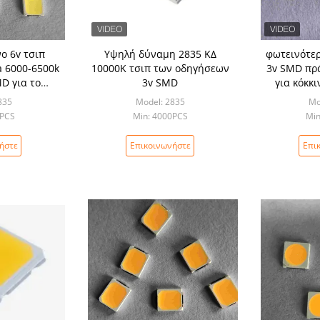
ο 6v τσιπ
Υψηλή δύναμη 2835 ΚΔ
φωτεινότερ
 6000-6500k
10000K τσιπ των οδηγήσεων
3v SMD πρ
D για το
3v SMD
για κόκκι
βολβών
χρώμα κιβω
835
Model: 2835
Mo
0PCS
Min: 4000PCS
Min
ήστε
Επικοινωνήστε
Επι