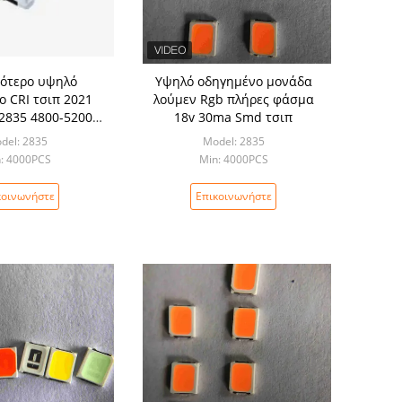
ότερο υψηλό
Υψηλό οδηγημένο μονάδα
 CRI τσιπ 2021
λούμεν Rgb πλήρες φάσμα
2835 4800-5200K
18v 30ma Smd τσιπ
μπτήρα πινάκων
del: 2835
Model: 2835
ν σπουδαστών
: 4000PCS
Min: 4000PCS
κοινωνήστε
Επικοινωνήστε