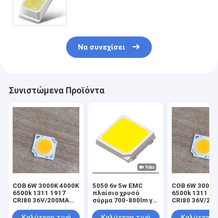
επίδειξη εγχώριων συσκευών
Να συνεχίσει
Συνιστώμενα Προϊόντα
COB 6W 3000K 4000K
5050 6v 5w EMC
COB 6W 3000K
6500k 1311 1917
πλαίσιο χρυσό
6500k 1311 19
CRI80 36V/200MA
σύρμα 700-800lm για
CRI80 36V/20
FOR LIGHT
το φως του οδικού
για εργοστάσι
FACTORY PANEL
φανού
φωτισμού
Καλύτερη τιμή
Καλύτερη τιμή
Καλύτερη 