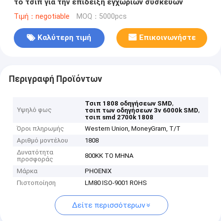
το τσιπ για την επίδειξη εγχώριων συσκευών
Τιμή：negotiable
MOQ：5000pcs
Καλύτερη τιμή
Επικοινωνήστε
Περιγραφή Προϊόντων
,
Τσιπ 1808 οδηγήσεων SMD
Υψηλό φως
,
τσιπ των οδηγήσεων 3v 6000k SMD
τσιπ smd 2700k 1808
Όροι πληρωμής
Western Union, MoneyGram, T/T
Αριθμό μοντέλου
1808
Δυνατότητα
800KK ΤΟ ΜΗΝΑ
προσφοράς
Μάρκα
PHOENIX
Πιστοποίηση
LM80 ISO-9001 ROHS
Δείτε περισσότερων