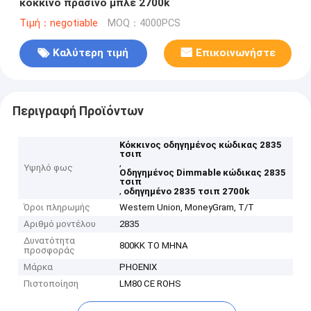
κόκκινο πράσινο μπλε 2700k
Τιμή：negotiable
MOQ：4000PCS
Καλύτερη τιμή
Επικοινωνήστε
Περιγραφή Προϊόντων
Κόκκινος οδηγημένος κώδικας 2835
τσιπ
,
Υψηλό φως
Οδηγημένος Dimmable κώδικας 2835
τσιπ
,
οδηγημένο 2835 τσιπ 2700k
Όροι πληρωμής
Western Union, MoneyGram, T/T
Αριθμό μοντέλου
2835
Δυνατότητα
800KK ΤΟ ΜΗΝΑ
προσφοράς
Μάρκα
PHOENIX
Πιστοποίηση
LM80 CE ROHS