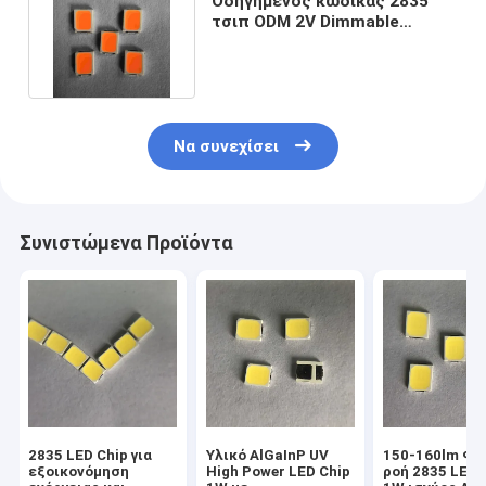
Οδηγημένος κώδικας 2835
τσιπ ODM 2V Dimmable
κόκκινο πράσινο μπλε 2700k
Να συνεχίσει
Συνιστώμενα Προϊόντα
2835 LED Chip για
Υλικό AlGaInP UV
150-160lm Φω
εξοικονόμηση
High Power LED Chip
ροή 2835 LED 