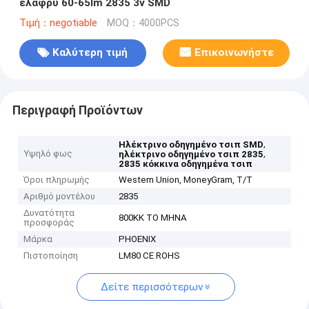
ελαφρύ 60-65lm 2835 3v SMD
Τιμή：negotiable
MOQ：4000PCS
Καλύτερη τιμή
Επικοινωνήστε
Περιγραφή Προϊόντων
,
Ηλέκτρινο οδηγημένο τσιπ SMD
Υψηλό φως
,
ηλέκτρινο οδηγημένο τσιπ 2835
2835 κόκκινα οδηγημένα τσιπ
Όροι πληρωμής
Western Union, MoneyGram, T/T
Αριθμό μοντέλου
2835
Δυνατότητα
800KK ΤΟ ΜΗΝΑ
προσφοράς
Μάρκα
PHOENIX
Πιστοποίηση
LM80 CE ROHS
Δείτε περισσότερων