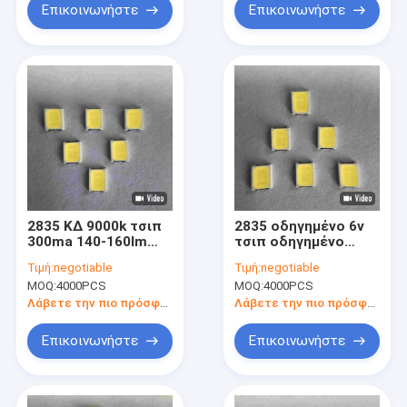
Επικοινωνήστε
Επικοινωνήστε
2835 ΚΔ 9000k τσιπ
2835 οδηγημένο 6v
300ma 140-160lm
τσιπ οδηγημένο
των οδηγήσεων 3v
150ma 6000-6500k
Τιμή:
negotiable
Τιμή:
negotiable
SMD για Backlight
130-140lm SMD για
MOQ:
4000PCS
MOQ:
4000PCS
το λαμπτήρα
βολβών
Λάβετε την πιο πρόσφατη τιμή
Λάβετε την πιο πρόσφατη τιμή
Επικοινωνήστε
Επικοινωνήστε