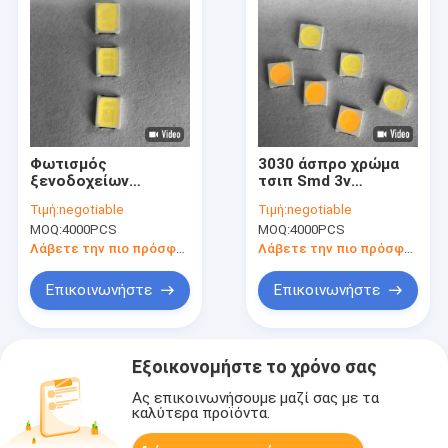
Φωτισμός
3030 άσπρο χρώμα
ξενοδοχείων
τσιπ Smd 3v
Supermall λουρίδων
οδηγημένο 170-
Τιμή:
negotiable
Τιμή:
negotiable
τσιπ των οδηγήσεων
180lm 300ma για την
MOQ:
4000PCS
MOQ:
4000PCS
PCT SMD υψηλής
επιλογή
αποδοτικότητας 1w
αποδοτικότητας
Λάβετε την πιο πρόσφατη τιμή
Λάβετε την πιο πρόσφατη τιμή
3V 2835 65-70LM
φωτεινών
6500K
σηματοδοτών
Επικοινωνήστε
Επικοινωνήστε
Εξοικονομήστε το χρόνο σας
Ας επικοινωνήσουμε μαζί σας με τα
καλύτερα προϊόντα.