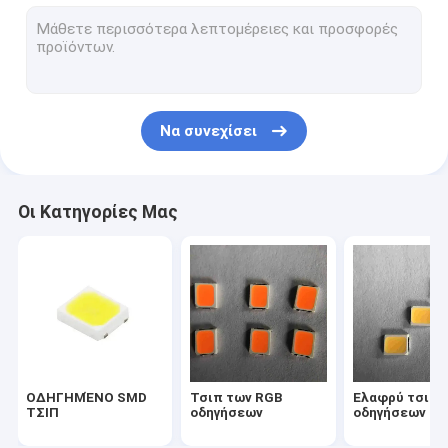
2835 οδήγησε το τσιπ
Τσιπ 3030 οδηγήσεων
4014 τσιπ των οδηγήσεων
Να συνεχίσει
Τσιπ 3528 οδηγήσεων
Τσιπ λουρίδων οδηγήσεων
Οι Κατηγορίες Μας
ΣΠΆΔΙΚΑΣ SMD ΠΟΥ ΟΔΗΓΕΊΤΑΙ
Τσιπ 1W οδηγήσεων
Οδηγημένα SMD συστατικά
Πίνακας PCB οδηγήσεων
ΟΔΗΓΗΜΈΝΟ SMD
Τσιπ των RGB
Ελαφρύ τσιπ
ΤΣΙΠ
οδηγήσεων
οδηγήσεων