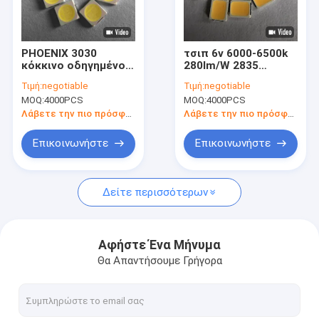
Εμφάνιση VR
Περίπου εμείς
PHOENIX 3030
τσιπ 6v 6000-6500k
κόκκινο οδηγημένο
280lm/W 2835
Γύρος εργοστασίων
τσιπ 300ma 6000-
οδηγήσεων 2w SMD
Τιμή:
negotiable
Τιμή:
negotiable
6500k 155-165lm 3v
για το φωτεινό
MOQ:
4000PCS
MOQ:
4000PCS
SMD για Grow το
σηματοδότη
Ποιοτικός έλεγχος
φως
Λάβετε την πιο πρόσφατη τιμή
Λάβετε την πιο πρόσφατη τιμή
Μας ελάτε σε επαφή με
Επικοινωνήστε
Επικοινωνήστε
Ζητήστε ένα απόσπασμα
Δείτε περισσότερων
ΟΔΗΓΗΜΈΝΟ SMD ΤΣΙΠ
Αφήστε Ένα Μήνυμα
Θα Απαντήσουμε Γρήγορα
Τσιπ των RGB οδηγήσεων
Ελαφρύ τσιπ οδηγήσεων