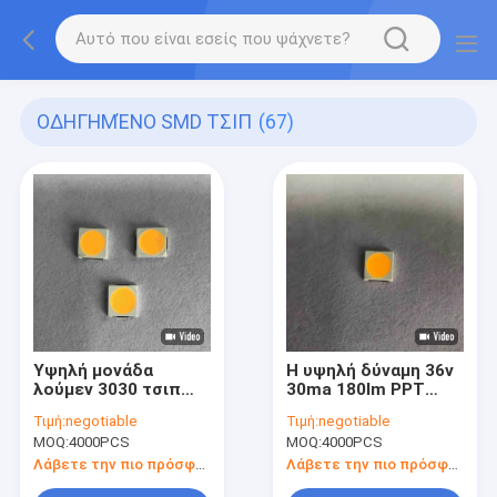
ΟΔΗΓΗΜΈΝΟ SMD ΤΣΙΠ
(67)
Υψηλή μονάδα
Η υψηλή δύναμη 36v
λούμεν 3030 τσιπ
30ma 180lm PPT
των οδηγήσεων 6V
Smd 3030 οδήγησε
Τιμή:
negotiable
Τιμή:
negotiable
150MA SMD για τον
το τσιπ για τον
MOQ:
4000PCS
MOQ:
4000PCS
προβολέα σηράγγων
αθλητικό λαμπτήρα
μεταλλείας οδών
γυμναστικής
Λάβετε την πιο πρόσφατη τιμή
Λάβετε την πιο πρόσφατη τιμή