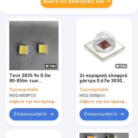
Δώστε τις απαιτήσεις σας
Τσιπ 2835 9v 0.5w
2v κεραμική ελαφριά
80-85lm των
χάντρα 0.67w 3030
φωτεινότερων
70-100lm 620-632nm
Τιμή:
negotiable
Τιμή:
negotiable
οδηγήσεων SMD
τσιπ Smd οδηγημένη
MOQ:
4000PCS
MOQ:
5000pcs
350ma
Λάβετε την πιο πρόσφατη τιμή
Λάβετε την πιο πρόσφατη τιμή
Επικοινωνήστε
Επικοινωνήστε